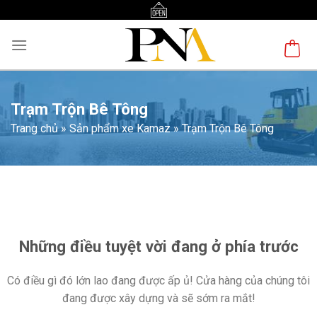
Skip
to
content
Trạm Trộn Bê Tông
Trang chủ
»
Sản phẩm xe Kamaz
»
Trạm Trộn Bê Tông
Chuyển
đến
phần
nội
Những điều tuyệt vời đang ở phía trước
dung
Có điều gì đó lớn lao đang được ấp ủ! Cửa hàng của chúng tôi
đang được xây dựng và sẽ sớm ra mắt!