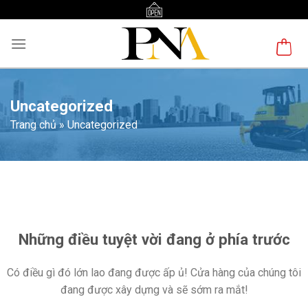
Skip
to
content
Uncategorized
Trang chủ
»
Uncategorized
Chuyển
đến
phần
nội
Những điều tuyệt vời đang ở phía trước
dung
Có điều gì đó lớn lao đang được ấp ủ! Cửa hàng của chúng tôi
đang được xây dựng và sẽ sớm ra mắt!