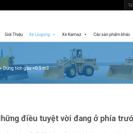
Tìm
kiếm:
Giới Thiệu
Xe Liugong
Xe Kamaz
Các sản phẩm khác
»
Dung tích gầu <0.5 m3
hững điều tuyệt vời đang ở phía trư