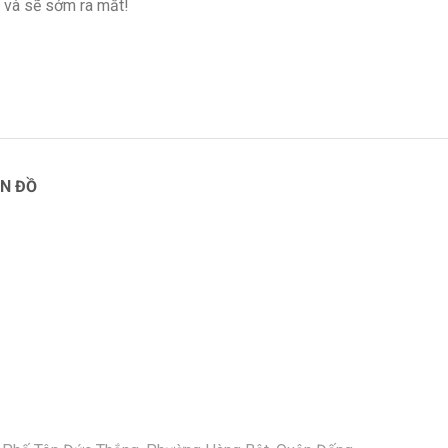
 và sẽ sớm ra mắt!
N ĐỒ