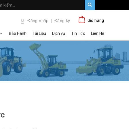
Đăng nhập
Đăng ký
Giỏ hàng
Bảo Hành
Tài Liệu
Dịch vụ
Tin Tức
Liên Hệ
ớc