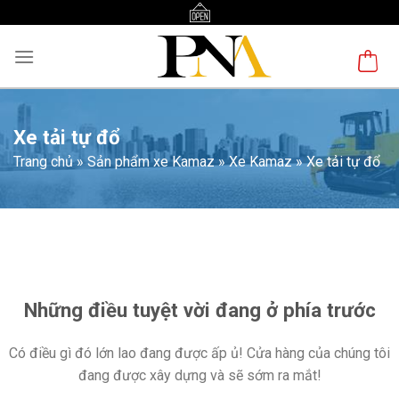
Skip
to
content
Xe tải tự đổ
Trang chủ
»
Sản phẩm xe Kamaz
»
Xe Kamaz
»
Xe tải tự đổ
Chuyển
đến
phần
nội
Những điều tuyệt vời đang ở phía trước
dung
Có điều gì đó lớn lao đang được ấp ủ! Cửa hàng của chúng tôi
đang được xây dựng và sẽ sớm ra mắt!