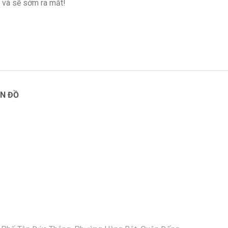
 và sẽ sớm ra mắt!
N ĐỒ