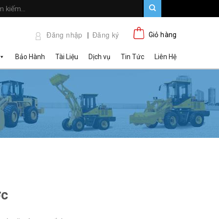
Đăng nhập
Đăng ký
Giỏ hàng
Bảo Hành
Tài Liệu
Dịch vụ
Tin Tức
Liên Hệ
ớc