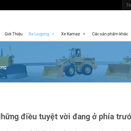
Tìm
kiếm:
Giới Thiệu
Xe Liugong
Xe Kamaz
Các sản phẩm khác
ong
hững điều tuyệt vời đang ở phía trư