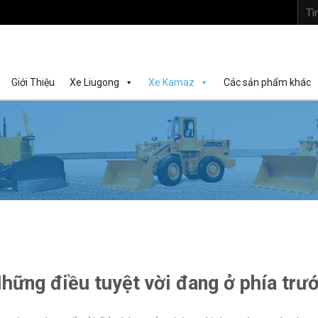
Tìm
kiếm:
Giới Thiệu
Xe Liugong
Xe Kamaz
Các sản phẩm khác
hững điều tuyệt vời đang ở phía trư