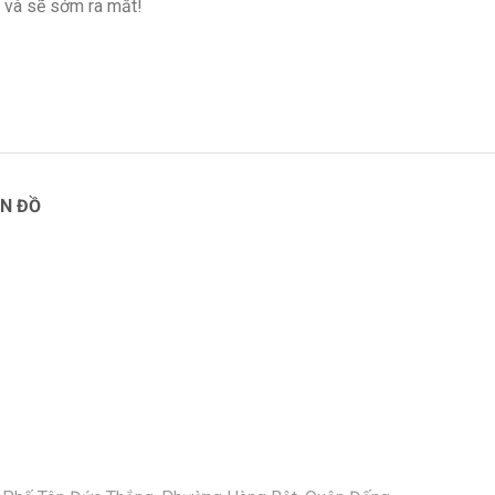
 và sẽ sớm ra mắt!
N ĐỒ