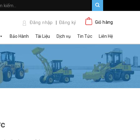
Đăng nhập
Đăng ký
Giỏ hàng
Bảo Hành
Tài Liệu
Dịch vụ
Tin Tức
Liên Hệ
ớc