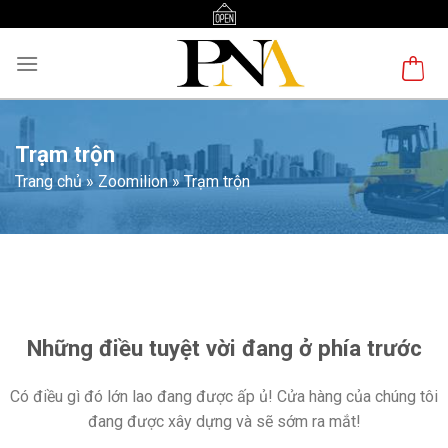
Skip
to
content
Trạm trộn
Trang chủ
»
Zoomilion
»
Trạm trộn
Chuyển
đến
phần
nội
Những điều tuyệt vời đang ở phía trước
dung
Có điều gì đó lớn lao đang được ấp ủ! Cửa hàng của chúng tôi
đang được xây dựng và sẽ sớm ra mắt!