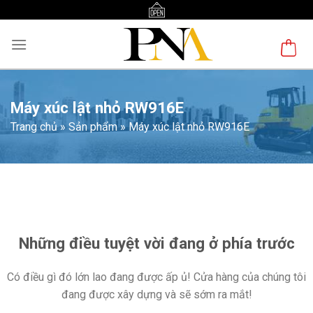
Skip
to
content
Máy xúc lật nhỏ RW916E
Trang chủ
»
Sản phẩm
»
Máy xúc lật nhỏ RW916E
Chuyển
đến
phần
nội
Những điều tuyệt vời đang ở phía trước
dung
Có điều gì đó lớn lao đang được ấp ủ! Cửa hàng của chúng tôi
đang được xây dựng và sẽ sớm ra mắt!