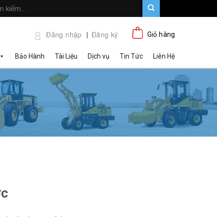
Đăng nhập
Đăng ký
Giỏ hàng
Bảo Hành
Tài Liệu
Dịch vụ
Tin Tức
Liên Hệ
ớc