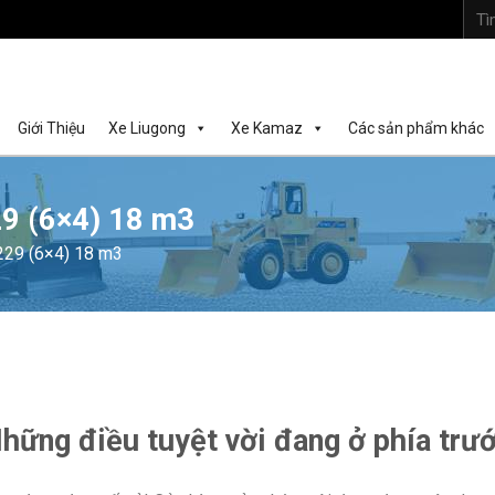
Tìm
kiếm:
Giới Thiệu
Xe Liugong
Xe Kamaz
Các sản phẩm khác
9 (6×4) 18 m3
29 (6×4) 18 m3
hững điều tuyệt vời đang ở phía trư