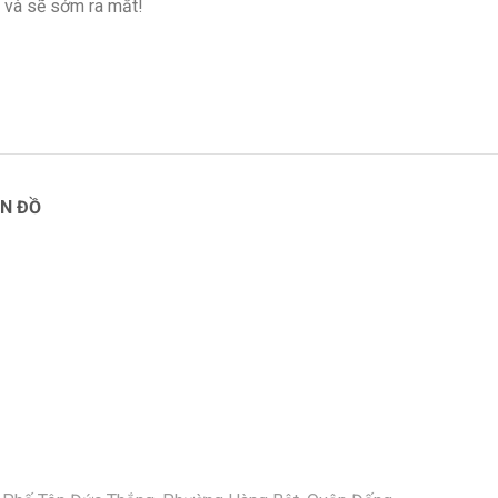
 và sẽ sớm ra mắt!
N ĐỒ