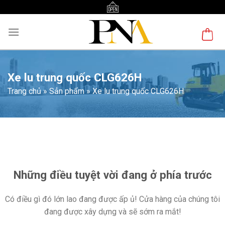
Skip
to
content
Xe lu trung quốc CLG626H
Trang chủ
»
Sản phẩm
»
Xe lu trung quốc CLG626H
Chuyển
đến
phần
nội
Những điều tuyệt vời đang ở phía trước
dung
Có điều gì đó lớn lao đang được ấp ủ! Cửa hàng của chúng tôi
đang được xây dựng và sẽ sớm ra mắt!