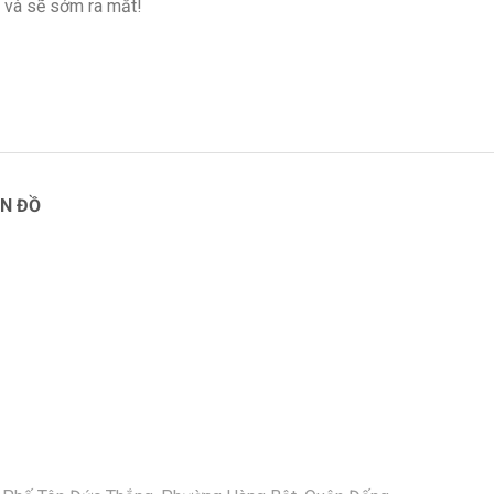
 và sẽ sớm ra mắt!
N ĐỒ