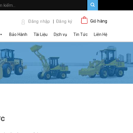
Đăng nhập
Đăng ký
Giỏ hàng
Bảo Hành
Tài Liệu
Dịch vụ
Tin Tức
Liên Hệ
ớc