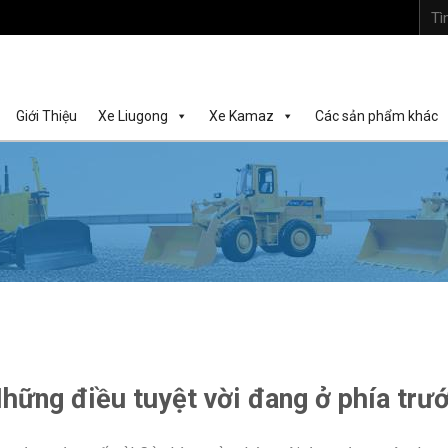
Tìm
kiếm:
Giới Thiệu
Xe Liugong
Xe Kamaz
Các sản phẩm khác
hững điều tuyệt vời đang ở phía trư