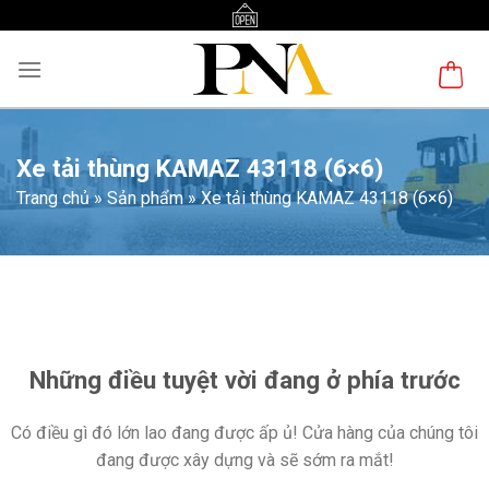
Skip
to
content
Xe tải thùng KAMAZ 43118 (6×6)
Trang chủ
»
Sản phẩm
»
Xe tải thùng KAMAZ 43118 (6×6)
Chuyển
đến
phần
nội
Những điều tuyệt vời đang ở phía trước
dung
Có điều gì đó lớn lao đang được ấp ủ! Cửa hàng của chúng tôi
đang được xây dựng và sẽ sớm ra mắt!