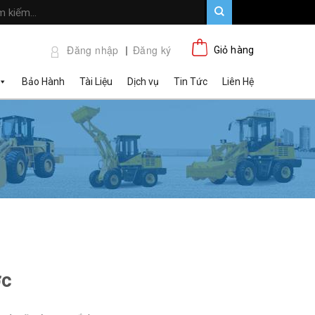
Đăng nhập
Đăng ký
Giỏ hàng
Bảo Hành
Tài Liệu
Dịch vụ
Tin Tức
Liên Hệ
ớc