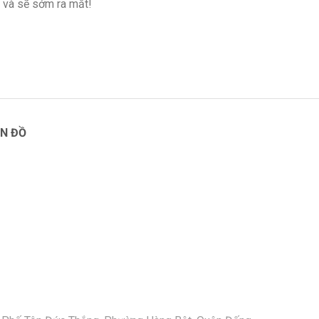
 và sẽ sớm ra mắt!
N ĐỒ