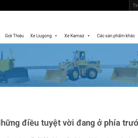
Tìm
kiếm:
Giới Thiệu
Xe Liugong
Xe Kamaz
Các sản phẩm khác
hững điều tuyệt vời đang ở phía trư