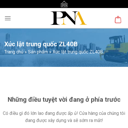
Skip
to
content
Xúc lật trung quốc ZL40B
Trang chủ
»
Sản phẩm
»
Xúc lật trung quốc ZL40B
Chuyển
đến
phần
nội
Những điều tuyệt vời đang ở phía trước
dung
Có điều gì đó lớn lao đang được ấp ủ! Cửa hàng của chúng tôi
đang được xây dựng và sẽ sớm ra mắt!