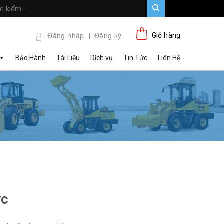
Đăng nhập
Đăng ký
Giỏ hàng
Bảo Hành
Tài Liệu
Dịch vụ
Tin Tức
Liên Hệ
ớc