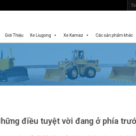
Tìm
kiếm:
Giới Thiệu
Xe Liugong
Xe Kamaz
Các sản phẩm khác
hững điều tuyệt vời đang ở phía trư