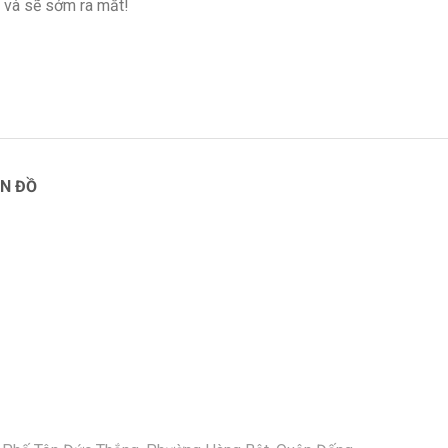
 và sẽ sớm ra mắt!
N ĐỒ