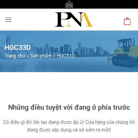
Skip
to
content
HGC33D
Trang chủ
»
Sản phẩm
»
HGC33D
Chuyển
đến
phần
nội
Những điều tuyệt vời đang ở phía trước
dung
Có điều gì đó lớn lao đang được ấp ủ! Cửa hàng của chúng tôi
đang được xây dựng và sẽ sớm ra mắt!