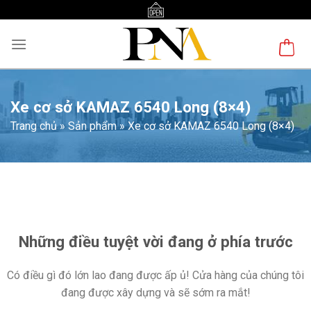
Skip
to
content
Xe cơ sở KAMAZ 6540 Long (8×4)
Trang chủ
»
Sản phẩm
»
Xe cơ sở KAMAZ 6540 Long (8×4)
Chuyển
đến
phần
nội
Những điều tuyệt vời đang ở phía trước
dung
Có điều gì đó lớn lao đang được ấp ủ! Cửa hàng của chúng tôi
đang được xây dựng và sẽ sớm ra mắt!